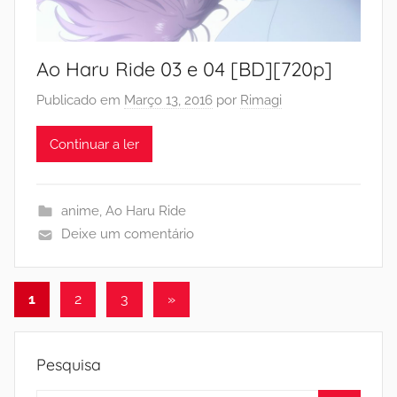
Ao Haru Ride 03 e 04 [BD][720p]
Publicado em
Março 13, 2016
por
Rimagi
Continuar a ler
anime
,
Ao Haru Ride
Deixe um comentário
Paginação
Artigos
1
2
3
»
seguintes
dos
conteúdos
Pesquisa