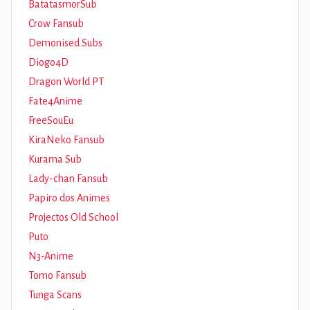
BatatasmorSub
Crow Fansub
Demonised Subs
Diogo4D
Dragon World PT
Fate4Anime
FreeSouEu
KiraNeko Fansub
Kurama Sub
Lady-chan Fansub
Papiro dos Animes
Projectos Old School
Puto
N3-Anime
Tomo Fansub
Tunga Scans