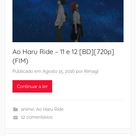
Ao Haru Ride – 11 e 12 [BD][720p]
(FIM)
Publicado em
Agosto 15, 2016
por
Rimagi
Continuar a ler
anime
,
Ao Haru Ride
12 comentários