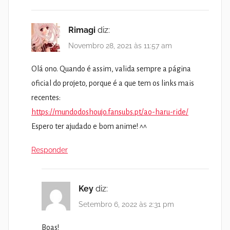
Rimagi
diz:
Novembro 28, 2021 às 11:57 am
Olá ono. Quando é assim, valida sempre a página
oficial do projeto, porque é a que tem os links mais
recentes:
https://mundodoshoujo.fansubs.pt/ao-haru-ride/
Espero ter ajudado e bom anime! ^^
Responder
Key
diz:
Setembro 6, 2022 às 2:31 pm
Boas!