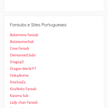
Fansubs e Sites Portugueses:
Bakemono Fansub
BatatasmorSub
Crow Fansub
Demonised Subs
Diogo4D
Dragon World PT
Fate4Anime
FreeSouEu
KiraNeko Fansub
Kurama Sub
Lady-chan Fansub