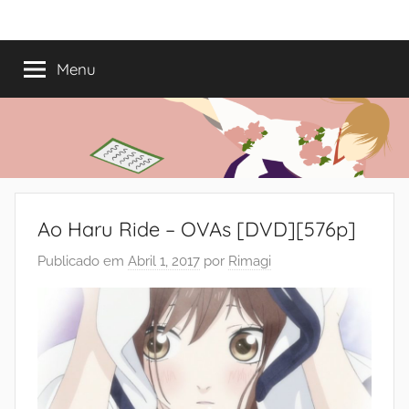
Saltar
Mundo
Há
para
13
o
Menu
do
anos
conteúdo
a
trazer-
Shoujo
vos
o
melhor
dos
Ao Haru Ride – OVAs [DVD][576p]
romances
Publicado em
Abril 1, 2017
por
Rimagi