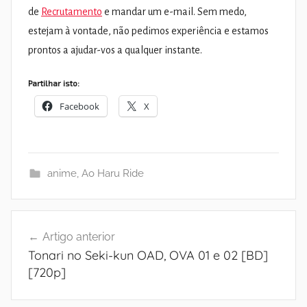
de
Recrutamento
e mandar um e-mail. Sem medo,
estejam à vontade, não pedimos experiência e estamos
prontos a ajudar-vos a qualquer instante.
Partilhar isto:
Facebook
X
anime
,
Ao Haru Ride
Navegação
Artigo anterior
de
Tonari no Seki-kun OAD, OVA 01 e 02 [BD]
artigos
[720p]