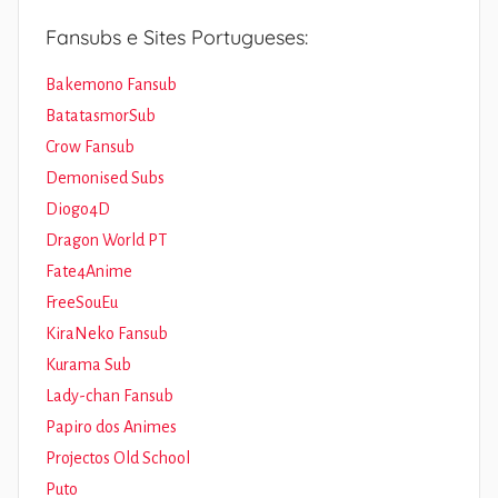
Fansubs e Sites Portugueses:
Bakemono Fansub
BatatasmorSub
Crow Fansub
Demonised Subs
Diogo4D
Dragon World PT
Fate4Anime
FreeSouEu
KiraNeko Fansub
Kurama Sub
Lady-chan Fansub
Papiro dos Animes
Projectos Old School
Puto