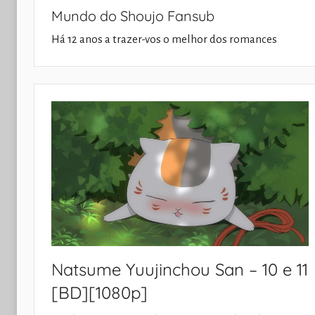
Mundo do Shoujo Fansub
Há 12 anos a trazer-vos o melhor dos romances
Natsume Yuujinchou San – 10 e 11
[BD][1080p]