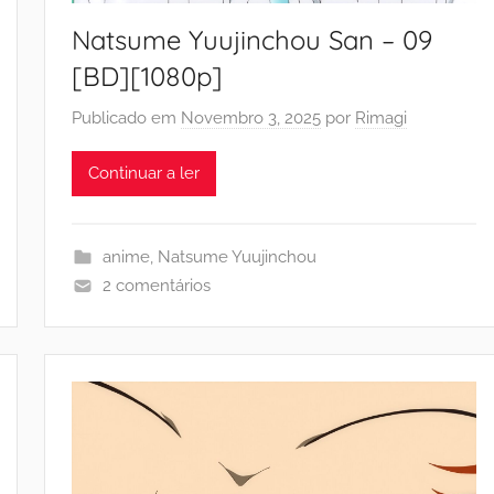
Natsume Yuujinchou San – 09
[BD][1080p]
Publicado em
Novembro 3, 2025
por
Rimagi
Continuar a ler
anime
,
Natsume Yuujinchou
2 comentários