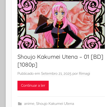
Shoujo Kakumei Utena – 01 [BD]
[1080p]
Publicado em
Setembro 21, 2025
por
Rimagi
Continuar a ler
anime
,
Shoujo Kakumei Utena