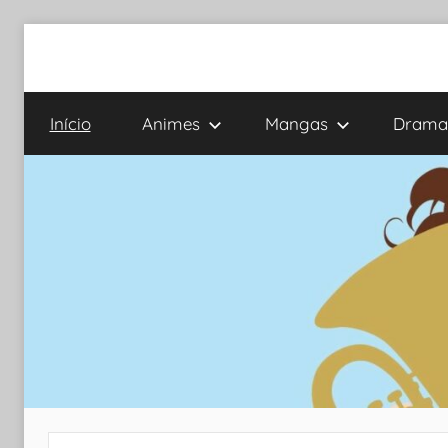
Saltar
para
Mundo
Há
o
13
Início
Animes
Mangas
Drama
conteúdo
anos
do
a
trazer-
Shoujo
vos
o
melhor
dos
romances