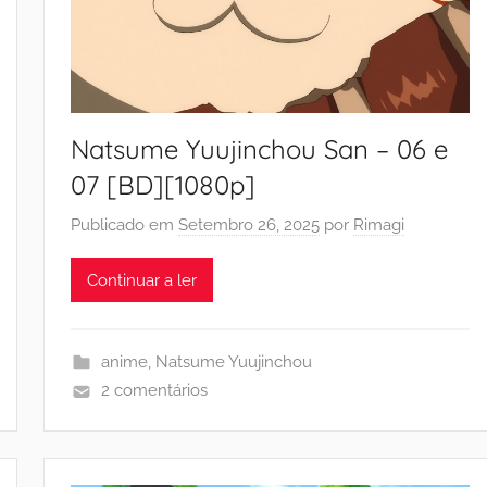
Natsume Yuujinchou San – 06 e
07 [BD][1080p]
Publicado em
Setembro 26, 2025
por
Rimagi
Continuar a ler
anime
,
Natsume Yuujinchou
2 comentários