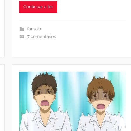
Continuar a ler
fansub
7 comentários