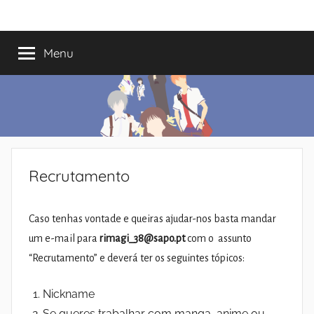
Saltar
Mundo
Há
para
13
o
Menu
do
anos
conteúdo
a
trazer-
Shoujo
vos
o
melhor
dos
Recrutamento
romances
Caso tenhas vontade e queiras ajudar-nos basta mandar
um e-mail para
rimagi_38@sapo.pt
com o assunto
“Recrutamento” e deverá ter os seguintes tópicos:
Nickname
Se queres trabalhar com manga, anime ou