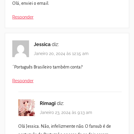
Olá, enviei o email.
Responder
Jessica
diz:
Janeiro 20, 2024 às 12:15 am
´Português Brasileiro também conta?
Responder
Rimagi
diz:
Janeiro 23, 2024 às 9:13 am
Olá Jessica. Não, infelizmente não. O fansub é de