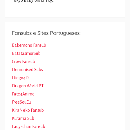
Tokyo Babylon: Em QC
Fansubs e Sites Portugueses:
Bakemono Fansub
BatatasmorSub
Crow Fansub
Demonised Subs
Diogo4D
Dragon World PT
Fate4Anime
FreeSouEu
KiraNeko Fansub
Kurama Sub
Lady-chan Fansub