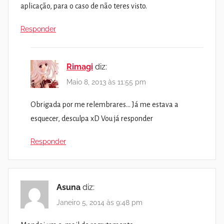
aplicação, para o caso de não teres visto.
Responder
Rimagi
diz:
Maio 8, 2013 às 11:55 pm
Obrigada por me relembrares… Já me estava a
esquecer, desculpa xD Vou já responder
Responder
Asuna
diz:
Janeiro 5, 2014 às 9:48 pm