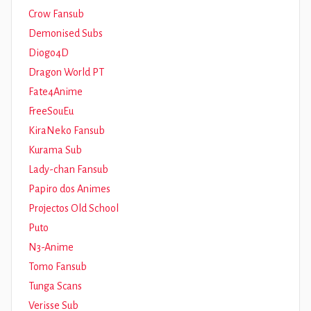
Crow Fansub
Demonised Subs
Diogo4D
Dragon World PT
Fate4Anime
FreeSouEu
KiraNeko Fansub
Kurama Sub
Lady-chan Fansub
Papiro dos Animes
Projectos Old School
Puto
N3-Anime
Tomo Fansub
Tunga Scans
Verisse Sub