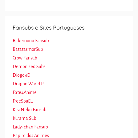
Fansubs e Sites Portugueses:
Bakemono Fansub
BatatasmorSub
Crow Fansub
Demonised Subs
Diogo4D
Dragon World PT
Fate4Anime
FreeSouEu
KiraNeko Fansub
Kurama Sub
Lady-chan Fansub
Papiro dos Animes