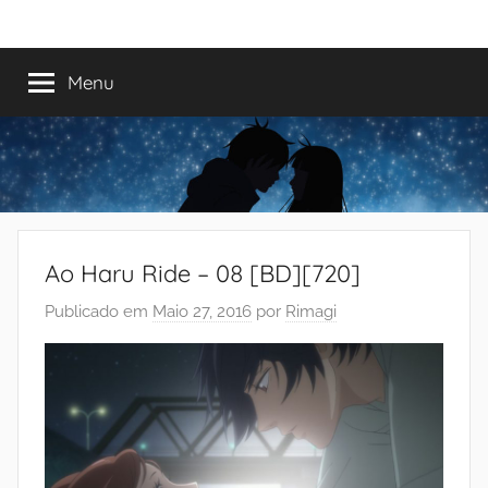
Saltar
Mundo
Há
para
13
o
Menu
do
anos
conteúdo
a
trazer-
Shoujo
vos
o
melhor
dos
Ao Haru Ride – 08 [BD][720]
romances
Publicado em
Maio 27, 2016
por
Rimagi