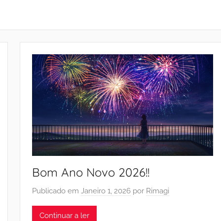
Bom Ano Novo 2026!!
Publicado em
Janeiro 1, 2026
por
Rimagi
Continuar a ler