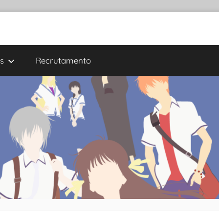
s
Recrutamento