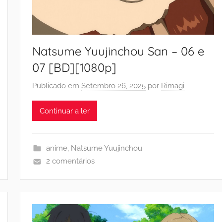
Natsume Yuujinchou San – 06 e
07 [BD][1080p]
Publicado em
Setembro 26, 2025
por
Rimagi
Continuar a ler
anime
,
Natsume Yuujinchou
2 comentários