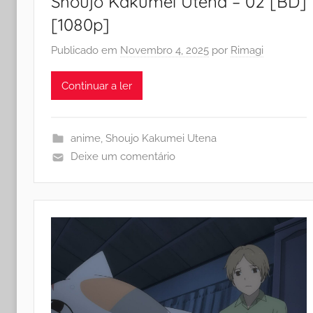
Shoujo Kakumei Utena – 02 [BD]
[1080p]
Publicado em
Novembro 4, 2025
por
Rimagi
Continuar a ler
anime
,
Shoujo Kakumei Utena
Deixe um comentário