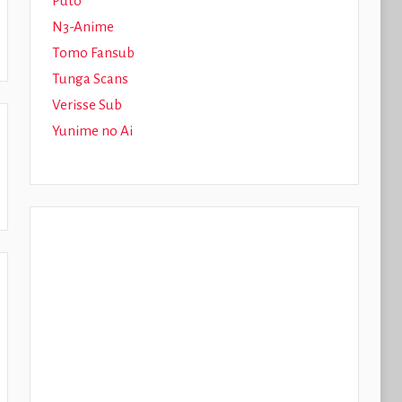
Puto
N3-Anime
Tomo Fansub
Tunga Scans
Verisse Sub
Yunime no Ai