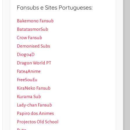
Fansubs e Sites Portugueses:
Bakemono Fansub
BatatasmorSub
Crow Fansub
Demonised Subs
Diogo4D
Dragon World PT
Fate4Anime
FreeSouEu
KiraNeko Fansub
Kurama Sub
Lady-chan Fansub
Papiro dos Animes
Projectos Old School