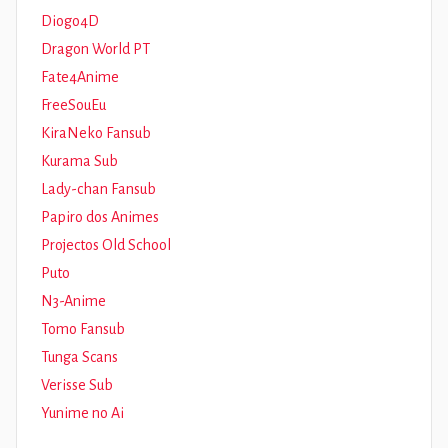
Diogo4D
Dragon World PT
Fate4Anime
FreeSouEu
KiraNeko Fansub
Kurama Sub
Lady-chan Fansub
Papiro dos Animes
Projectos Old School
Puto
N3-Anime
Tomo Fansub
Tunga Scans
Verisse Sub
Yunime no Ai