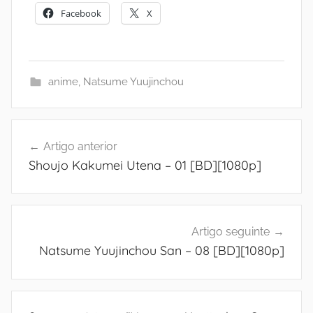
Facebook
X
anime
,
Natsume Yuujinchou
Navegação
Artigo anterior
de
Shoujo Kakumei Utena – 01 [BD][1080p]
artigos
Artigo seguinte
Natsume Yuujinchou San – 08 [BD][1080p]