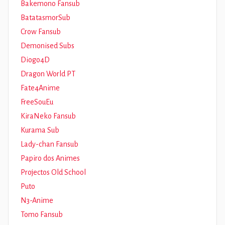
Bakemono Fansub
BatatasmorSub
Crow Fansub
Demonised Subs
Diogo4D
Dragon World PT
Fate4Anime
FreeSouEu
KiraNeko Fansub
Kurama Sub
Lady-chan Fansub
Papiro dos Animes
Projectos Old School
Puto
N3-Anime
Tomo Fansub