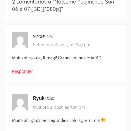
2 comentários a “
Natsume Yuujinchou San –
06 e 07 [BD][1080p]
”
ser3n
diz:
Setembro 26, 2025 às 6:27 pm
Muito obrigada, Rimagi! Grande prenda esta XD
Responder
Ryuki
diz:
Outubro 4, 2025 às 7:25 pm
Muito obrigada pelo episódio duplo! Que mimo!