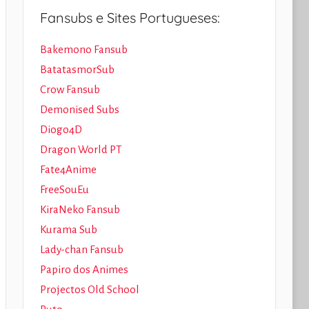
Fansubs e Sites Portugueses:
Bakemono Fansub
BatatasmorSub
Crow Fansub
Demonised Subs
Diogo4D
Dragon World PT
Fate4Anime
FreeSouEu
KiraNeko Fansub
Kurama Sub
Lady-chan Fansub
Papiro dos Animes
Projectos Old School