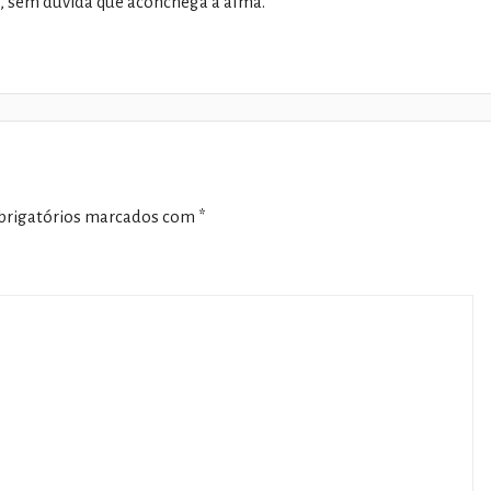
s, sem dúvida que aconchega a alma.
rigatórios marcados com
*