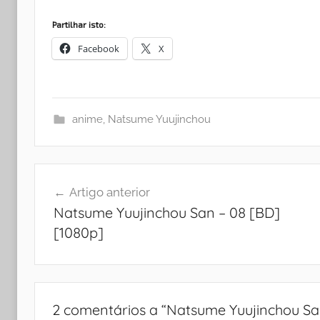
Partilhar isto:
Facebook
X
anime
,
Natsume Yuujinchou
Navegação
Artigo anterior
de
Natsume Yuujinchou San – 08 [BD]
artigos
[1080p]
2 comentários a “
Natsume Yuujinchou Sa