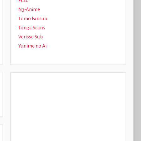
Puto
N3-Anime
Tomo Fansub
Tunga Scans
Verisse Sub
Yunime no Ai