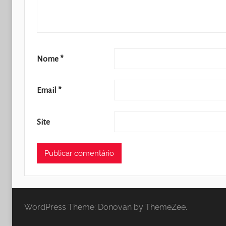
Nome
*
Email
*
Site
WordPress Theme: Donovan by ThemeZee.