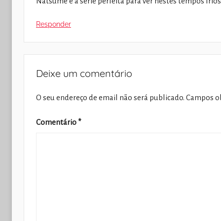
Natsume é a série perfeita para ver nestes tempos frio
Responder
Deixe um comentário
O seu endereço de email não será publicado.
Campos ob
Comentário
*