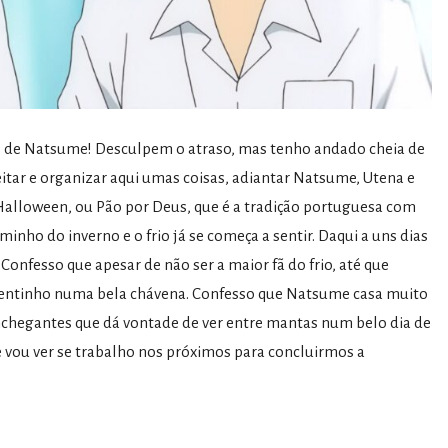
o de Natsume! Desculpem o atraso, mas tenho andado cheia de
tar e organizar aqui umas coisas, adiantar Natsume, Utena e
alloween, ou Pão por Deus, que é a tradição portuguesa com
aminho do inverno e o frio já se começa a sentir. Daqui a uns dias
onfesso que apesar de não ser a maior fã do frio, até que
quentinho numa bela chávena. Confesso que Natsume casa muito
chegantes que dá vontade de ver entre mantas num belo dia de
e vou ver se trabalho nos próximos para concluirmos a