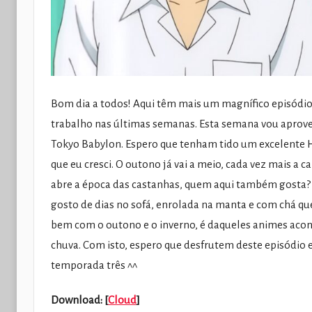
Bom dia a todos! Aqui têm mais um magnífico episódi
trabalho nas últimas semanas. Esta semana vou aprovei
Tokyo Babylon. Espero que tenham tido um excelente H
que eu cresci. O outono já vai a meio, cada vez mais a c
abre a época das castanhas, quem aqui também gosta? C
gosto de dias no sofá, enrolada na manta e com chá 
bem com o outono e o inverno, é daqueles animes acon
chuva. Com isto, espero que desfrutem deste episódio 
temporada três ^^
Download: [
Cloud
]