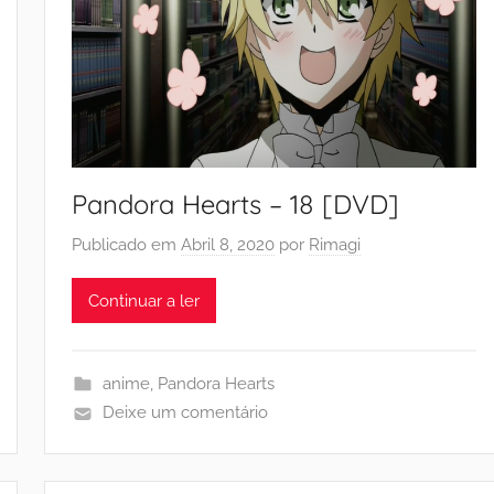
Pandora Hearts – 18 [DVD]
Publicado em
Abril 8, 2020
por
Rimagi
Continuar a ler
anime
,
Pandora Hearts
Deixe um comentário