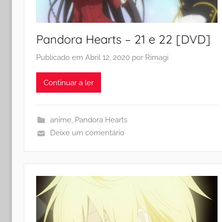
Pandora Hearts – 21 e 22 [DVD]
Publicado em
Abril 12, 2020
por
Rimagi
Continuar a ler
anime
,
Pandora Hearts
Deixe um comentário