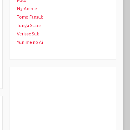
Puto
N3-Anime
Tomo Fansub
Tunga Scans
Verisse Sub
Yunime no Ai