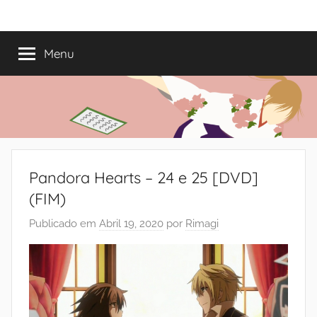
Saltar
Mundo
Há
para
13
o
Menu
do
anos
conteúdo
a
trazer-
Shoujo
vos
o
melhor
dos
Pandora Hearts – 24 e 25 [DVD]
romances
(FIM)
Publicado em
Abril 19, 2020
por
Rimagi