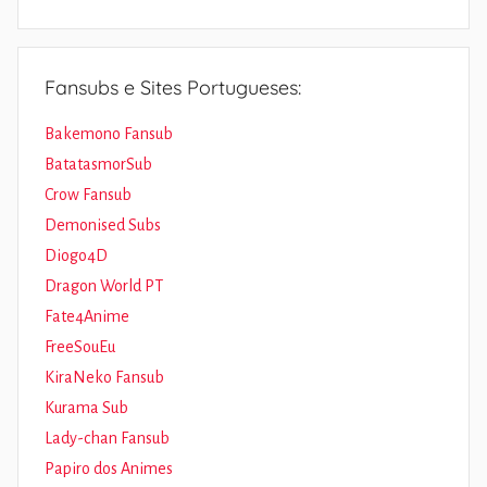
Fansubs e Sites Portugueses:
Bakemono Fansub
BatatasmorSub
Crow Fansub
Demonised Subs
Diogo4D
Dragon World PT
Fate4Anime
FreeSouEu
KiraNeko Fansub
Kurama Sub
Lady-chan Fansub
Papiro dos Animes