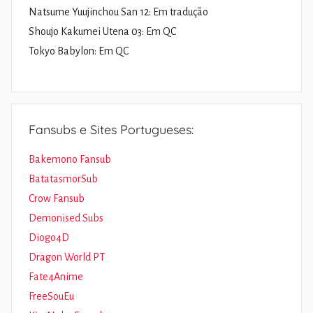
Natsume Yuujinchou San 12: Em tradução
Shoujo Kakumei Utena 03: Em QC
Tokyo Babylon: Em QC
Fansubs e Sites Portugueses:
Bakemono Fansub
BatatasmorSub
Crow Fansub
Demonised Subs
Diogo4D
Dragon World PT
Fate4Anime
FreeSouEu