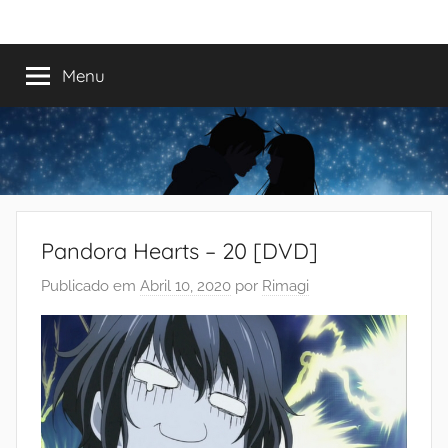
Saltar
Mundo
Há
para
13
o
Menu
do
anos
conteúdo
a
trazer-
Shoujo
vos
o
melhor
dos
Pandora Hearts – 20 [DVD]
romances
Publicado em
Abril 10, 2020
por
Rimagi