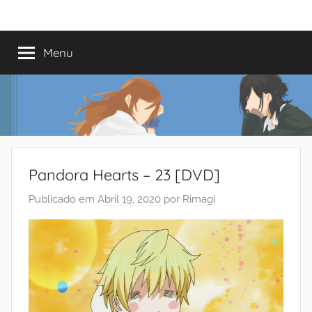
Saltar
Mundo
Há
para
13
o
Menu
do
anos
conteúdo
a
trazer-
Shoujo
vos
o
melhor
dos
Pandora Hearts – 23 [DVD]
romances
Publicado em
Abril 19, 2020
por
Rimagi