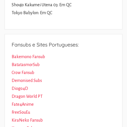
Shoujo Kakumei Utena 03: Em QC
Tokyo Babylon: Em QC
Fansubs e Sites Portugueses:
Bakemono Fansub
BatatasmorSub
Crow Fansub
Demonised Subs
Diogo4D
Dragon World PT
Fate4Anime
FreeSouEu
KiraNeko Fansub