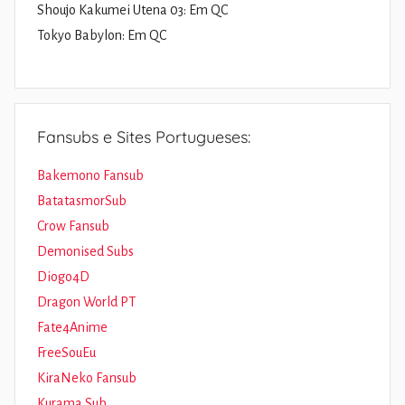
Shoujo Kakumei Utena 03: Em QC
Tokyo Babylon: Em QC
Fansubs e Sites Portugueses:
Bakemono Fansub
BatatasmorSub
Crow Fansub
Demonised Subs
Diogo4D
Dragon World PT
Fate4Anime
FreeSouEu
KiraNeko Fansub
Kurama Sub