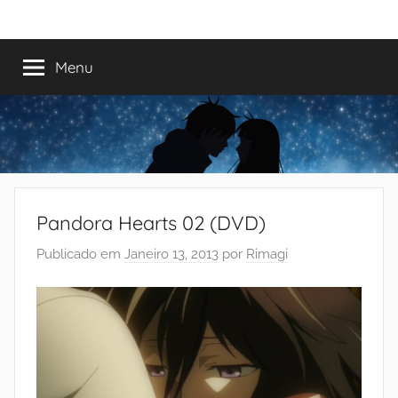
Saltar
Mundo
Há
para
13
o
Menu
do
anos
conteúdo
a
trazer-
Shoujo
vos
o
melhor
dos
Pandora Hearts 02 (DVD)
romances
Publicado em
Janeiro 13, 2013
por
Rimagi