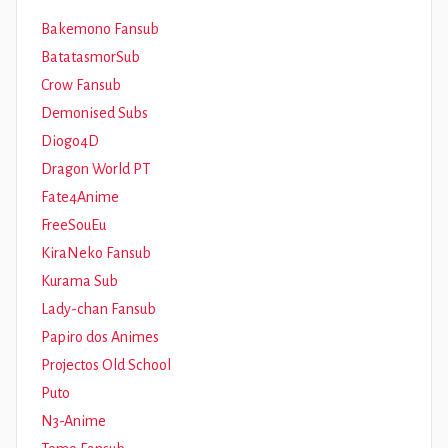
Bakemono Fansub
BatatasmorSub
Crow Fansub
Demonised Subs
Diogo4D
Dragon World PT
Fate4Anime
FreeSouEu
KiraNeko Fansub
Kurama Sub
Lady-chan Fansub
Papiro dos Animes
Projectos Old School
Puto
N3-Anime