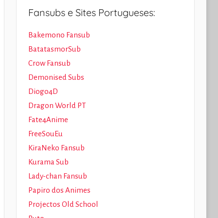
Fansubs e Sites Portugueses:
Bakemono Fansub
BatatasmorSub
Crow Fansub
Demonised Subs
Diogo4D
Dragon World PT
Fate4Anime
FreeSouEu
KiraNeko Fansub
Kurama Sub
Lady-chan Fansub
Papiro dos Animes
Projectos Old School