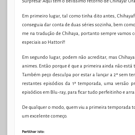
Surpresa! Aqui têm o belíssimo retorno de Chihaya! Or
Em primeiro lugar, tal como tinha dito antes, Chihayaf
conseguia dar conta de duas séries sozinha, bem como
me na tradução de Chihaya, portanto sempre vamos c
especiais ao Hattori!!
Em segundo lugar, podem não acreditar, mas Chihaya 
animes. Então porque é que a primeira ainda não está 
Também peço desculpa por estar a lançar a 2ª sem ter
restantes episódios da 1ª temporada, uma versão pr
episódios em Blu-ray, para ficar tudo perfeitinho e arra
De qualquer o modo, quem viu a primeira temporada tod
um excelente começo.
Partilhar isto: