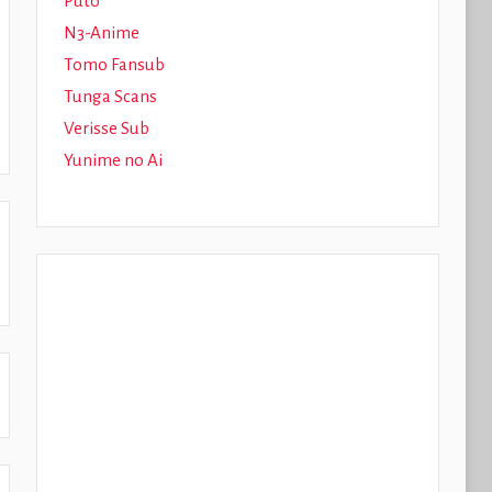
Puto
N3-Anime
Tomo Fansub
Tunga Scans
Verisse Sub
Yunime no Ai