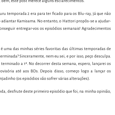
a bem, este post merece alguns esclarecimentos.
uru temporada 2 era para ter ficado para os Blu-ray, já que não
 adiantar Kamisama. No entanto, o Hattori propôs-se a ajudar-
onseguir entregar-vos os episódios semanais! Agradecimentos
é uma das minhas séries favoritas das últimas temporadas de
terminada? Sinceramente, nem eu sei, e por isso, peço desculpa.
 terminado a 1ª. No decorrer desta semana, espero, lançarei os
ovisória até aos BDs. Depois disso, começo logo a lançar os
njadinho (os episódios vão sofrer várias alterações).
a, desfrute deste primeiro episódio que foi, na minha opinião,