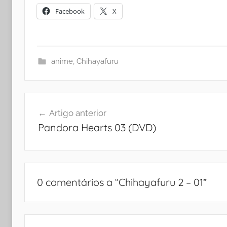
Facebook
X
anime
,
Chihayafuru
Navegação
Artigo anterior
de
Pandora Hearts 03 (DVD)
artigos
0 comentários a “
Chihayafuru 2 – 01
”