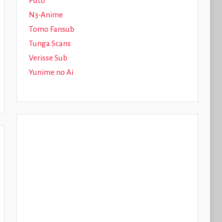
Puto
N3-Anime
Tomo Fansub
Tunga Scans
Verisse Sub
Yunime no Ai