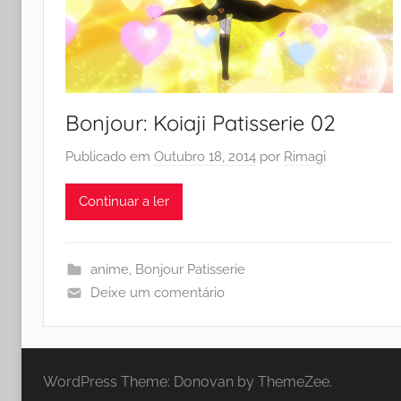
Bonjour: Koiaji Patisserie 02
Publicado em
Outubro 18, 2014
por
Rimagi
Continuar a ler
anime
,
Bonjour Patisserie
Deixe um comentário
WordPress Theme: Donovan by ThemeZee.