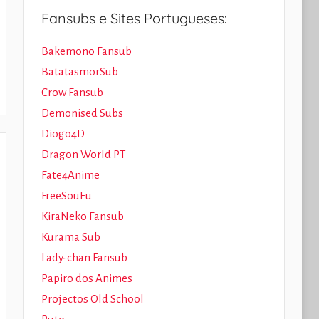
Fansubs e Sites Portugueses:
Bakemono Fansub
BatatasmorSub
Crow Fansub
Demonised Subs
Diogo4D
Dragon World PT
Fate4Anime
FreeSouEu
KiraNeko Fansub
Kurama Sub
Lady-chan Fansub
Papiro dos Animes
Projectos Old School