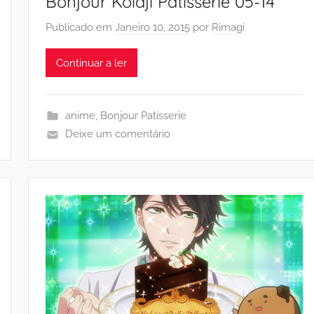
Bonjour Koiaji Patisserie 05-14
Publicado em
Janeiro 10, 2015
por
Rimagi
Continuar a ler
anime
,
Bonjour Patisserie
Deixe um comentário