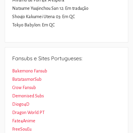
Mirumo de Pon 49: À espera
Natsume Yuujinchou San 12: Em tradução
Shoujo Kakumei Utena 03: Em QC
Tokyo Babylon: Em QC
Fansubs e Sites Portugueses:
Bakemono Fansub
BatatasmorSub
Crow Fansub
Demonised Subs
Diogo4D
Dragon World PT
Fate4Anime
FreeSouEu