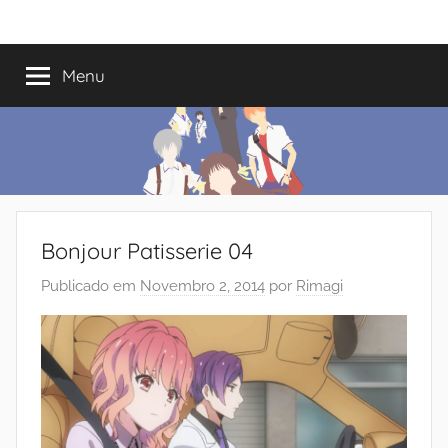
Saltar
Mundo
Há
para
13
o
Menu
do
anos
conteúdo
a
trazer-
Shoujo
vos
o
melhor
dos
Bonjour Patisserie 04
romances
Publicado em
Novembro 2, 2014
por
Rimagi