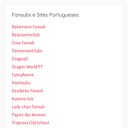
Fansubs e Sites Portugueses:
Bakemono Fansub
BatatasmorSub
Crow Fansub
Demonised Subs
Diogo4D
Dragon World PT
Fate4Anime
FreeSouEu
KiraNeko Fansub
Kurama Sub
Lady-chan Fansub
Papiro dos Animes
Projectos Old School