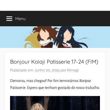
Saltar
Mundo
Há
para
13
o
Menu
do
anos
conteúdo
a
trazer-
Shoujo
vos
o
melhor
dos
Bonjour Koiaji Patisserie 17-24 (FIM)
romances
Publicado em
Junho 20, 2015
por
Rimagi
Demorou, mas chegou!! Por fim terminámos Bonjour
Patisserie. Espero que tenham gostado do nosso trabalho.