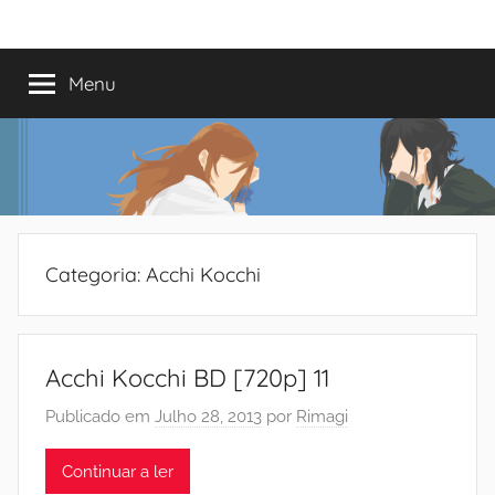
Saltar
Mundo
Há
para
13
o
Menu
do
anos
conteúdo
a
trazer-
Shoujo
vos
o
melhor
dos
Categoria:
Acchi Kocchi
romances
Acchi Kocchi BD [720p] 11
Publicado em
Julho 28, 2013
por
Rimagi
Continuar a ler