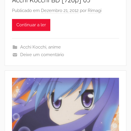
Acchi Kocchi BD [720p] 05
Publicado em
Dezembro 21, 2012
por
Rimagi
Continuar a ler
Acchi Kocchi
,
anime
Deixe um comentário