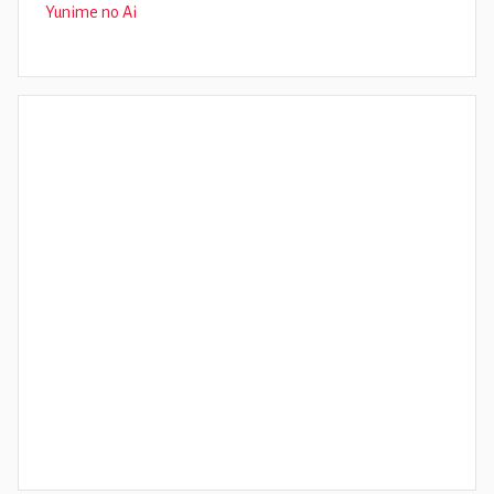
Yunime no Ai