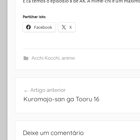
E cá temos o episódio 8 de AK. A Hime-chi é um máximo
Partilhar isto:
Facebook
X
Acchi Kocchi
,
anime
Navegação
Artigo anterior
de
Kuromajo-san ga Tooru 16
artigos
Deixe um comentário