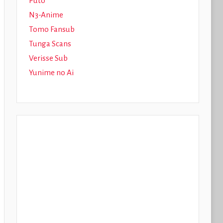
Puto
N3-Anime
Tomo Fansub
Tunga Scans
Verisse Sub
Yunime no Ai