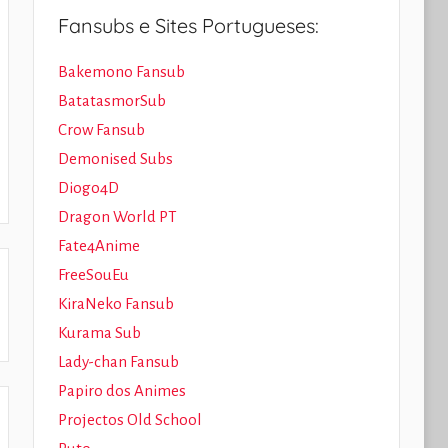
Fansubs e Sites Portugueses:
Bakemono Fansub
BatatasmorSub
Crow Fansub
Demonised Subs
Diogo4D
Dragon World PT
Fate4Anime
FreeSouEu
KiraNeko Fansub
Kurama Sub
Lady-chan Fansub
Papiro dos Animes
Projectos Old School