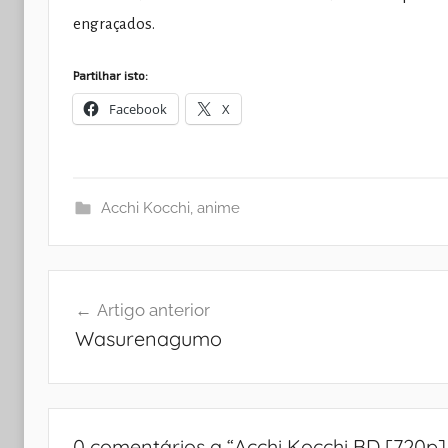
engraçados.
Partilhar isto:
Facebook
X
Acchi Kocchi
,
anime
Navegação
Artigo anterior
de
Wasurenagumo
artigos
0 comentários a “
Acchi Kocchi BD [720p]