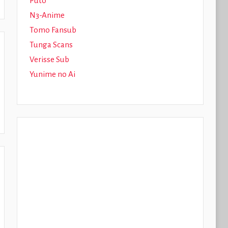
Puto
N3-Anime
Tomo Fansub
Tunga Scans
Verisse Sub
Yunime no Ai