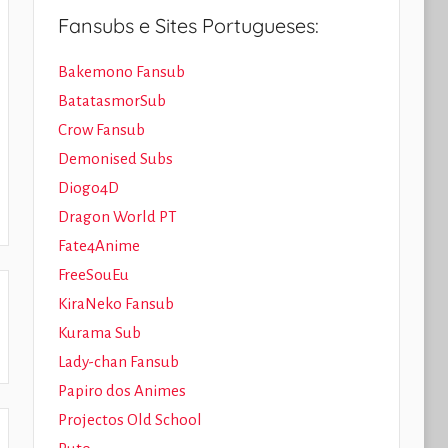
Fansubs e Sites Portugueses:
Bakemono Fansub
BatatasmorSub
Crow Fansub
Demonised Subs
Diogo4D
Dragon World PT
Fate4Anime
FreeSouEu
KiraNeko Fansub
Kurama Sub
Lady-chan Fansub
Papiro dos Animes
Projectos Old School