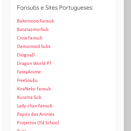
Fansubs e Sites Portugueses:
Bakemono Fansub
BatatasmorSub
Crow Fansub
Demonised Subs
Diogo4D
Dragon World PT
Fate4Anime
FreeSouEu
KiraNeko Fansub
Kurama Sub
Lady-chan Fansub
Papiro dos Animes
Projectos Old School