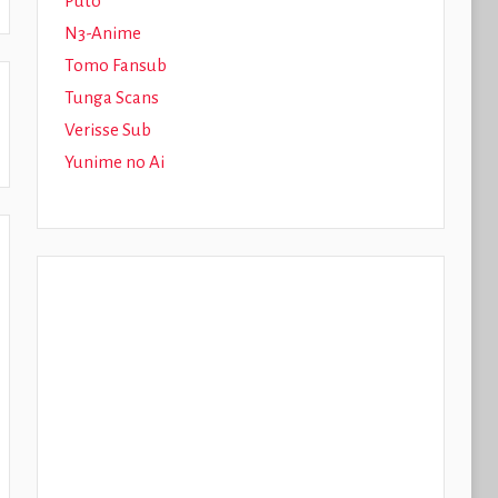
Puto
N3-Anime
Tomo Fansub
Tunga Scans
Verisse Sub
Yunime no Ai