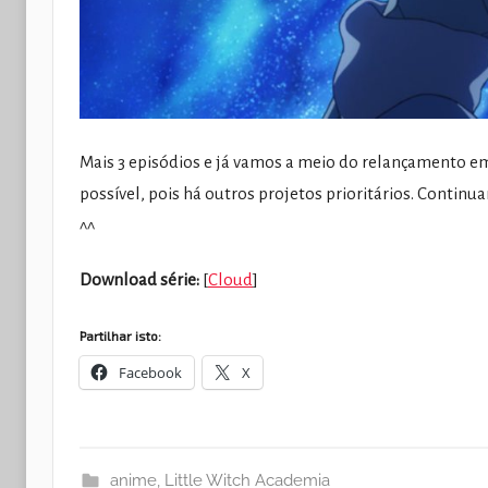
Mais 3 episódios e já vamos a meio do relançamento e
possível, pois há outros projetos prioritários. Conti
^^
Download série:
[
Cloud
]
Partilhar isto:
Facebook
X
anime
,
Little Witch Academia