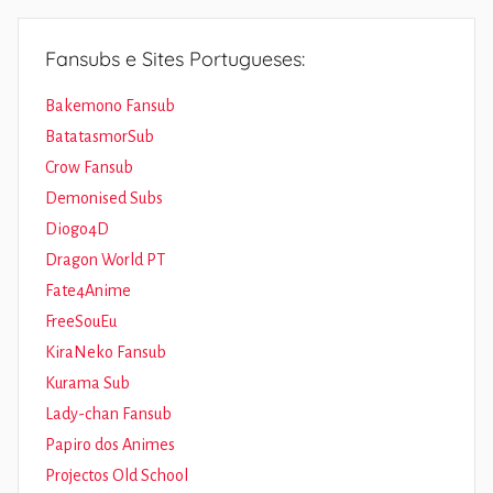
Fansubs e Sites Portugueses:
Bakemono Fansub
BatatasmorSub
Crow Fansub
Demonised Subs
Diogo4D
Dragon World PT
Fate4Anime
FreeSouEu
KiraNeko Fansub
Kurama Sub
Lady-chan Fansub
Papiro dos Animes
Projectos Old School