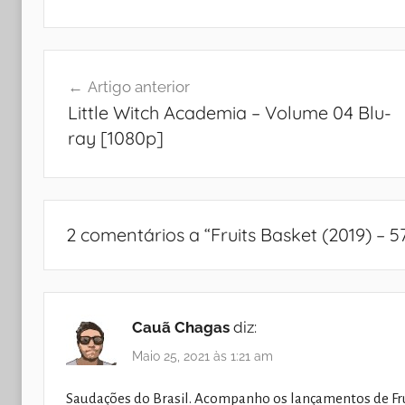
Navegação
Artigo anterior
de
Little Witch Academia – Volume 04 Blu-
artigos
ray [1080p]
2 comentários a “
Fruits Basket (2019) – 5
Cauã Chagas
diz:
Maio 25, 2021 às 1:21 am
Saudações do Brasil. Acompanho os lançamentos de Fru