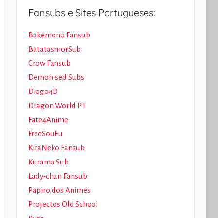
Fansubs e Sites Portugueses:
Bakemono Fansub
BatatasmorSub
Crow Fansub
Demonised Subs
Diogo4D
Dragon World PT
Fate4Anime
FreeSouEu
KiraNeko Fansub
Kurama Sub
Lady-chan Fansub
Papiro dos Animes
Projectos Old School