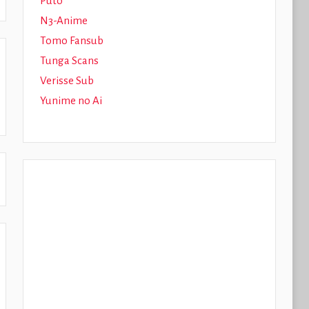
Puto
N3-Anime
Tomo Fansub
Tunga Scans
Verisse Sub
Yunime no Ai