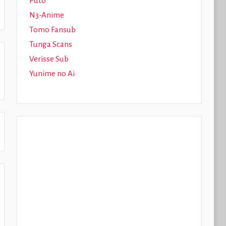
Puto
N3-Anime
Tomo Fansub
Tunga Scans
Verisse Sub
Yunime no Ai