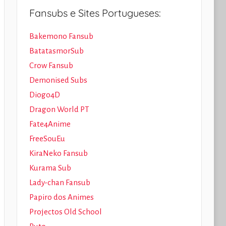
Fansubs e Sites Portugueses:
Bakemono Fansub
BatatasmorSub
Crow Fansub
Demonised Subs
Diogo4D
Dragon World PT
Fate4Anime
FreeSouEu
KiraNeko Fansub
Kurama Sub
Lady-chan Fansub
Papiro dos Animes
Projectos Old School