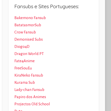
Fansubs e Sites Portugueses:
Bakemono Fansub
BatatasmorSub
Crow Fansub
Demonised Subs
Diogo4D
Dragon World PT
Fate4Anime
FreeSouEu
KiraNeko Fansub
Kurama Sub
Lady-chan Fansub
Papiro dos Animes
Projectos Old School