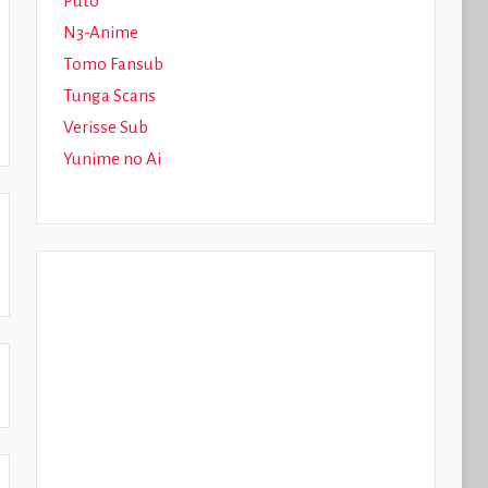
Puto
N3-Anime
Tomo Fansub
Tunga Scans
Verisse Sub
Yunime no Ai