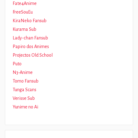
Fate4Anime
FreeSouEu
KiraNeko Fansub
Kurama Sub
Lady-chan Fansub
Papiro dos Animes
Projectos Old School
Puto
N3-Anime
Tomo Fansub
Tunga Scans
Verisse Sub
Yunime no Ai