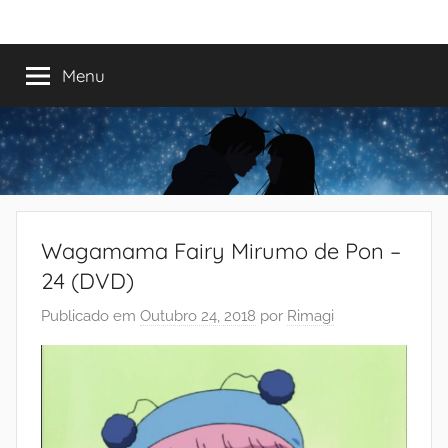
Saltar
Mundo
Há
para
13
o
Menu
do
anos
conteúdo
a
trazer-
Shoujo
vos
o
melhor
dos
Wagamama Fairy Mirumo de Pon –
romances
24 (DVD)
Publicado em
Outubro 24, 2018
por
Rimagi