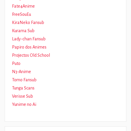
Fate4Anime
FreeSouEu
KiraNeko Fansub
Kurama Sub
Lady-chan Fansub
Papiro dos Animes
Projectos Old School
Puto
N3-Anime
Tomo Fansub
Tunga Scans
Verisse Sub
Yunime no Ai