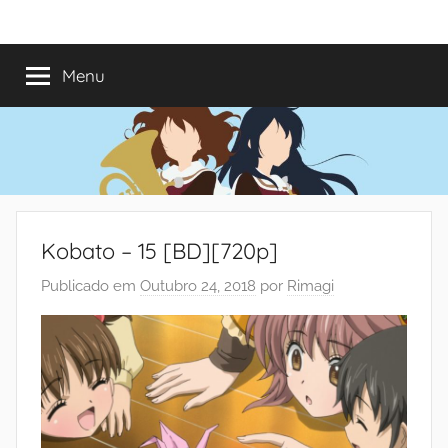
Saltar
Mundo
Há
para
13
o
Menu
do
anos
conteúdo
a
trazer-
Shoujo
vos
o
melhor
dos
Kobato – 15 [BD][720p]
romances
Publicado em
Outubro 24, 2018
por
Rimagi