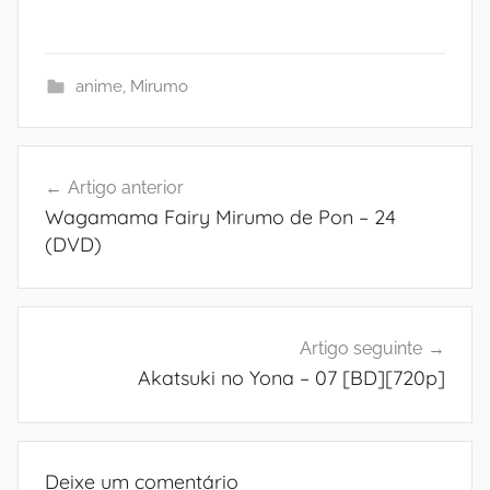
anime
,
Mirumo
Navegação
Artigo anterior
de
Wagamama Fairy Mirumo de Pon – 24
artigos
(DVD)
Artigo seguinte
Akatsuki no Yona – 07 [BD][720p]
Deixe um comentário