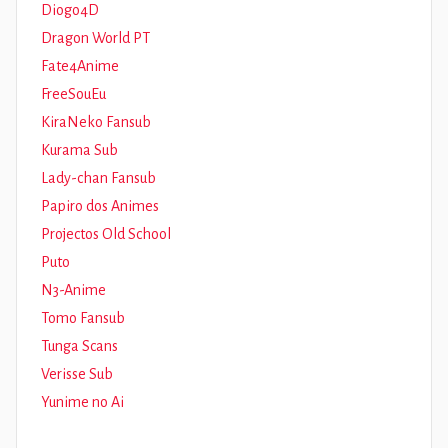
Diogo4D
Dragon World PT
Fate4Anime
FreeSouEu
KiraNeko Fansub
Kurama Sub
Lady-chan Fansub
Papiro dos Animes
Projectos Old School
Puto
N3-Anime
Tomo Fansub
Tunga Scans
Verisse Sub
Yunime no Ai