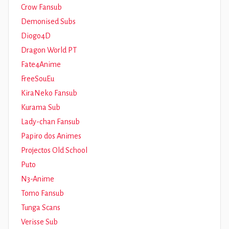
Crow Fansub
Demonised Subs
Diogo4D
Dragon World PT
Fate4Anime
FreeSouEu
KiraNeko Fansub
Kurama Sub
Lady-chan Fansub
Papiro dos Animes
Projectos Old School
Puto
N3-Anime
Tomo Fansub
Tunga Scans
Verisse Sub