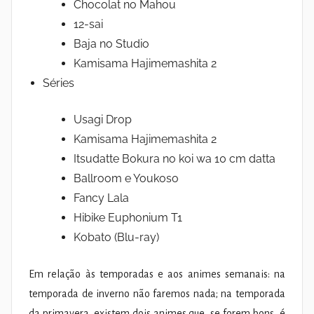
Chocolat no Mahou
12-sai
Baja no Studio
Kamisama Hajimemashita 2
Séries
Usagi Drop
Kamisama Hajimemashita 2
Itsudatte Bokura no koi wa 10 cm datta
Ballroom e Youkoso
Fancy Lala
Hibike Euphonium T1
Kobato (Blu-ray)
Em relação às temporadas e aos animes semanais: na
temporada de inverno não faremos nada; na temporada
da primavera, existem dois animes que, se forem bons, é