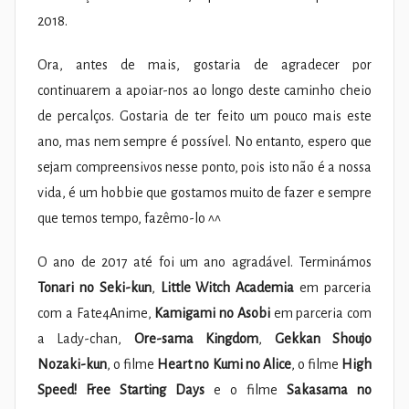
2018.
Ora, antes de mais, gostaria de agradecer por
continuarem a apoiar-nos ao longo deste caminho cheio
de percalços. Gostaria de ter feito um pouco mais este
ano, mas nem sempre é possível. No entanto, espero que
sejam compreensivos nesse ponto, pois isto não é a nossa
vida, é um hobbie que gostamos muito de fazer e sempre
que temos tempo, fazêmo-lo ^^
O ano de 2017 até foi um ano agradável. Terminámos
Tonari no Seki-kun
,
Little Witch Academia
em parceria
com a Fate4Anime,
Kamigami no Asobi
em parceria com
a Lady-chan,
Ore-sama Kingdom
,
Gekkan Shoujo
Nozaki-kun
, o filme
Heart no Kumi no Alice
, o filme
High
Speed! Free Starting Days
e o filme
Sakasama no