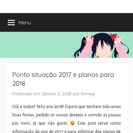
Saltar
Mundo
Há
para
13
o
Menu
do
anos
conteúdo
a
trazer-
Shoujo
vos
o
melhor
dos
Ponto situação 2017 e planos para
romances
2018
Publicado em
Janeiro 2, 2018
por
Rimagi
Olá a todos!! Feliz ano 2018! Espero que tenham tido umas
boas festas, pedido os vossos desejos e comido as passas
por mim, já que não gosto
Este post serve como
informação do ano de 2017 e para informar dos planos de