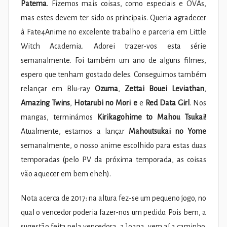
Patema
. Fizemos mais coisas, como especiais e OVAs,
mas estes devem ter sido os principais. Queria agradecer
à Fate4Anime no excelente trabalho e parceria em Little
Witch Academia. Adorei trazer-vos esta série
semanalmente. Foi também um ano de alguns filmes,
espero que tenham gostado deles. Conseguimos também
relançar em Blu-ray
Ozuma
,
Zettai Bouei Leviathan
,
Amazing Twins
,
Hotarubi no Mori e
e
Red Data Girl
. Nos
mangas, terminámos
Kirikagohime to Mahou Tsukai
!
Atualmente, estamos a lançar
Mahoutsukai no Yome
semanalmente, o nosso anime escolhido para estas duas
temporadas (pelo PV da próxima temporada, as coisas
vão aquecer em bem eheh).
Nota acerca de 2017: na altura fez-se um pequeno jogo, no
qual o vencedor poderia fazer-nos um pedido. Pois bem, a
sugestão feita pela vencedora, a Joana, vem aí a caminho.