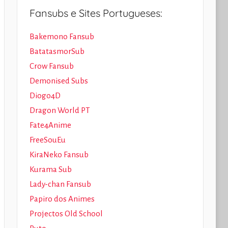
Fansubs e Sites Portugueses:
Bakemono Fansub
BatatasmorSub
Crow Fansub
Demonised Subs
Diogo4D
Dragon World PT
Fate4Anime
FreeSouEu
KiraNeko Fansub
Kurama Sub
Lady-chan Fansub
Papiro dos Animes
Projectos Old School