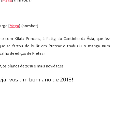
 [
Mega
] (fim vol. 1)
arge [
Mega
] (oneshot)
o com Kilala Princess, à Patty, do Cantinho da Ásia, que fez
 que se fartou de bulir em Pretear e traduziu o manga num
balho de edição de Pretear.
, os planos de 2018 e mais novidades!
eja-vos um bom ano de 2018!!