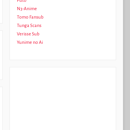
Puto
N3-Anime
Tomo Fansub
Tunga Scans
Verisse Sub
Yunime no Ai