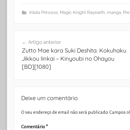
Kilala Princess
,
Magic Knight Rayearth
,
manga
,
Pre
Navegação
Artigo anterior
de
Zutto Mae kara Suki Deshita. Kokuhaku
artigos
Jikkou Iinkai – Kinyoubi no Ohayou
[BD][1080]
Deixe um comentário
O seu endereço de email não será publicado.
Campos ob
Comentário
*