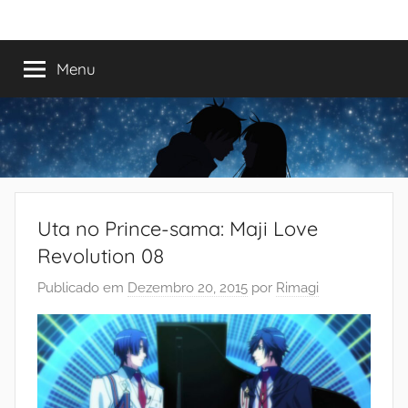
Saltar
Mundo
Há
para
13
o
Menu
do
anos
conteúdo
a
trazer-
Shoujo
vos
o
melhor
dos
Uta no Prince-sama: Maji Love
romances
Revolution 08
Publicado em
Dezembro 20, 2015
por
Rimagi