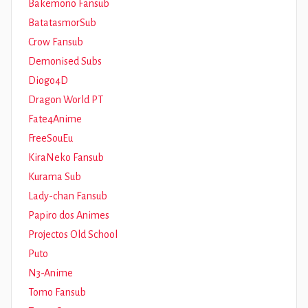
Bakemono Fansub
BatatasmorSub
Crow Fansub
Demonised Subs
Diogo4D
Dragon World PT
Fate4Anime
FreeSouEu
KiraNeko Fansub
Kurama Sub
Lady-chan Fansub
Papiro dos Animes
Projectos Old School
Puto
N3-Anime
Tomo Fansub