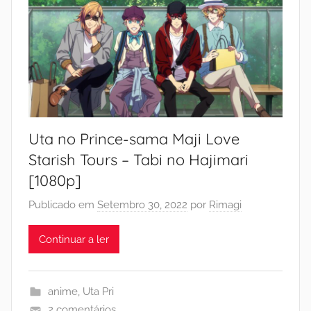
Uta no Prince-sama Maji Love
Starish Tours – Tabi no Hajimari
[1080p]
Publicado em
Setembro 30, 2022
por
Rimagi
Continuar a ler
anime
,
Uta Pri
2 comentários