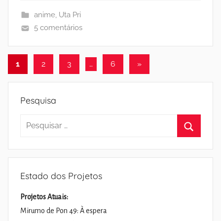
anime
,
Uta Pri
5 comentários
Paginação
Artigos
1
2
3
…
6
»
seguintes
dos
conteúdos
Pesquisa
Pesquisar
por:
Pesquisa
Estado dos Projetos
Projetos Atuais:
Mirumo de Pon 49: À espera