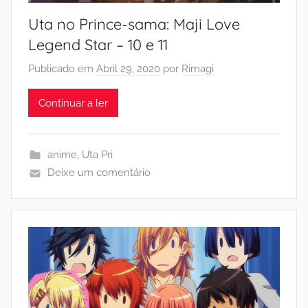
Uta no Prince-sama: Maji Love
Legend Star – 10 e 11
Publicado em
Abril 29, 2020
por
Rimagi
Continuar a ler
anime
,
Uta Pri
Deixe um comentário