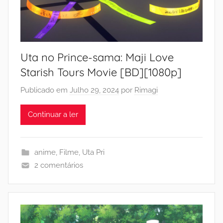
Uta no Prince-sama: Maji Love
Starish Tours Movie [BD][1080p]
Publicado em
Julho 29, 2024
por
Rimagi
Continuar a ler
anime
,
Filme
,
Uta Pri
2 comentários