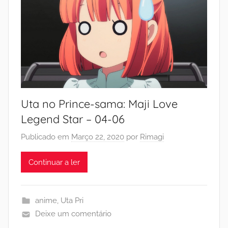
Uta no Prince-sama: Maji Love
Legend Star – 04-06
Publicado em
Março 22, 2020
por
Rimagi
Continuar a ler
anime
,
Uta Pri
Deixe um comentário