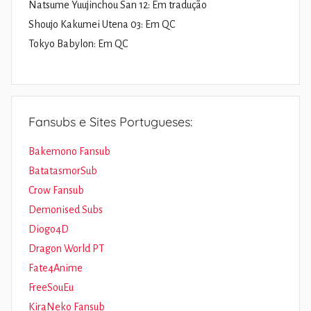
Natsume Yuujinchou San 12: Em tradução
Shoujo Kakumei Utena 03: Em QC
Tokyo Babylon: Em QC
Fansubs e Sites Portugueses:
Bakemono Fansub
BatatasmorSub
Crow Fansub
Demonised Subs
Diogo4D
Dragon World PT
Fate4Anime
FreeSouEu
KiraNeko Fansub