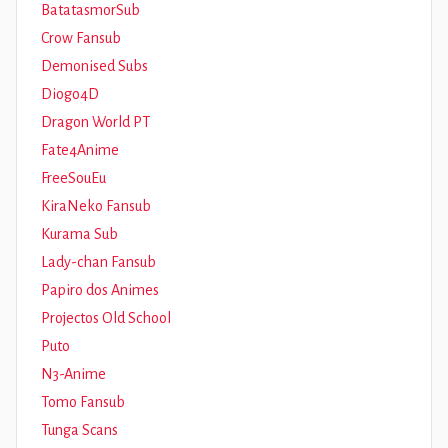
BatatasmorSub
Crow Fansub
Demonised Subs
Diogo4D
Dragon World PT
Fate4Anime
FreeSouEu
KiraNeko Fansub
Kurama Sub
Lady-chan Fansub
Papiro dos Animes
Projectos Old School
Puto
N3-Anime
Tomo Fansub
Tunga Scans