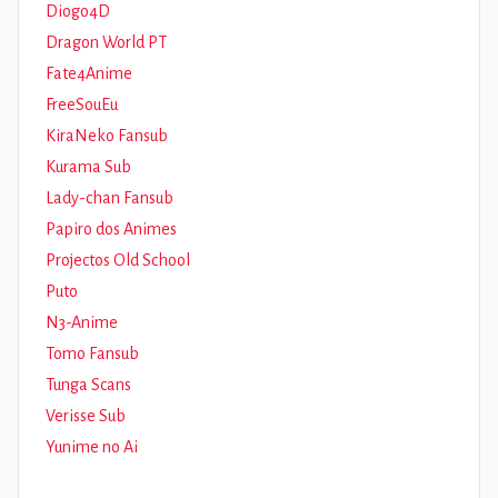
Diogo4D
Dragon World PT
Fate4Anime
FreeSouEu
KiraNeko Fansub
Kurama Sub
Lady-chan Fansub
Papiro dos Animes
Projectos Old School
Puto
N3-Anime
Tomo Fansub
Tunga Scans
Verisse Sub
Yunime no Ai