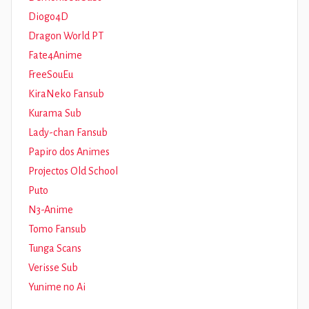
Diogo4D
Dragon World PT
Fate4Anime
FreeSouEu
KiraNeko Fansub
Kurama Sub
Lady-chan Fansub
Papiro dos Animes
Projectos Old School
Puto
N3-Anime
Tomo Fansub
Tunga Scans
Verisse Sub
Yunime no Ai