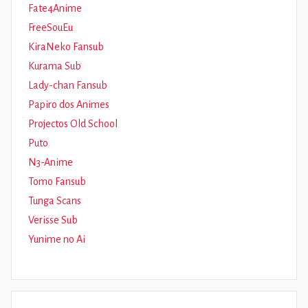
Fate4Anime
FreeSouEu
KiraNeko Fansub
Kurama Sub
Lady-chan Fansub
Papiro dos Animes
Projectos Old School
Puto
N3-Anime
Tomo Fansub
Tunga Scans
Verisse Sub
Yunime no Ai