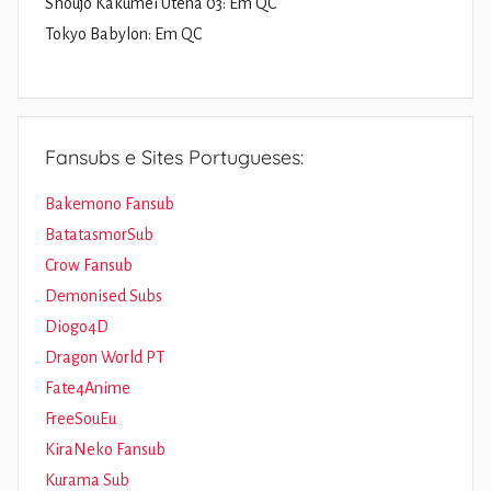
Shoujo Kakumei Utena 03: Em QC
Tokyo Babylon: Em QC
Fansubs e Sites Portugueses:
Bakemono Fansub
BatatasmorSub
Crow Fansub
Demonised Subs
Diogo4D
Dragon World PT
Fate4Anime
FreeSouEu
KiraNeko Fansub
Kurama Sub