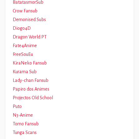
BatatasmorSub
Crow Fansub
Demonised Subs
Diogo4D
Dragon World PT
Fate4Anime
FreeSouEu
KiraNeko Fansub
Kurama Sub
Lady-chan Fansub
Papiro dos Animes
Projectos Old School
Puto
N3-Anime
Tomo Fansub
Tunga Scans