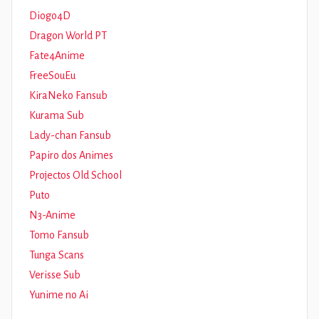
Diogo4D
Dragon World PT
Fate4Anime
FreeSouEu
KiraNeko Fansub
Kurama Sub
Lady-chan Fansub
Papiro dos Animes
Projectos Old School
Puto
N3-Anime
Tomo Fansub
Tunga Scans
Verisse Sub
Yunime no Ai