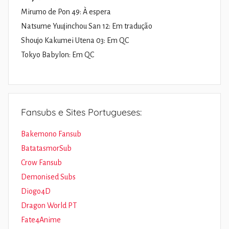
Mirumo de Pon 49: À espera
Natsume Yuujinchou San 12: Em tradução
Shoujo Kakumei Utena 03: Em QC
Tokyo Babylon: Em QC
Fansubs e Sites Portugueses:
Bakemono Fansub
BatatasmorSub
Crow Fansub
Demonised Subs
Diogo4D
Dragon World PT
Fate4Anime