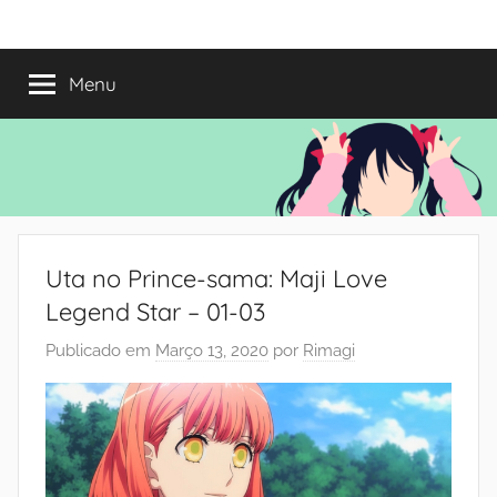
Saltar
Mundo
Há
para
13
o
Menu
do
anos
conteúdo
a
trazer-
Shoujo
vos
o
melhor
dos
Uta no Prince-sama: Maji Love
romances
Legend Star – 01-03
Publicado em
Março 13, 2020
por
Rimagi