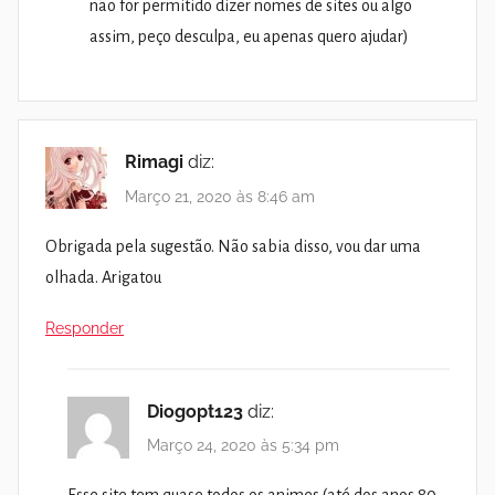
não for permitido dizer nomes de sites ou algo
assim, peço desculpa, eu apenas quero ajudar)
Rimagi
diz:
Março 21, 2020 às 8:46 am
Obrigada pela sugestão. Não sabia disso, vou dar uma
olhada. Arigatou
Responder
Diogopt123
diz:
Março 24, 2020 às 5:34 pm