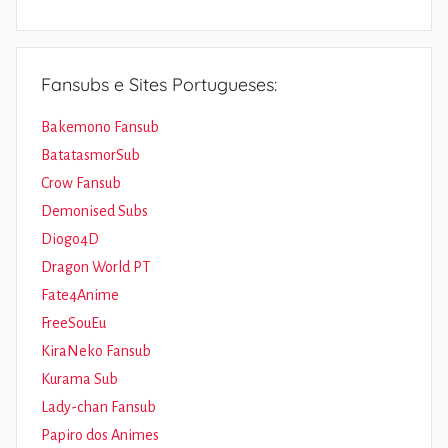
Fansubs e Sites Portugueses:
Bakemono Fansub
BatatasmorSub
Crow Fansub
Demonised Subs
Diogo4D
Dragon World PT
Fate4Anime
FreeSouEu
KiraNeko Fansub
Kurama Sub
Lady-chan Fansub
Papiro dos Animes