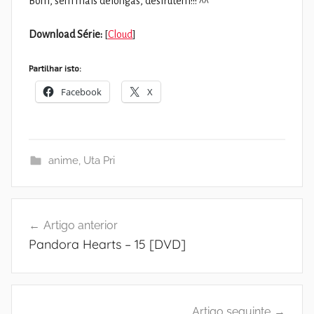
Bom, sem mais delongas, desfrutem!!! ^^
Download Série:
[
Cloud
]
Partilhar isto:
Facebook
X
anime
,
Uta Pri
Navegação
Artigo anterior
de
Pandora Hearts – 15 [DVD]
artigos
Artigo seguinte