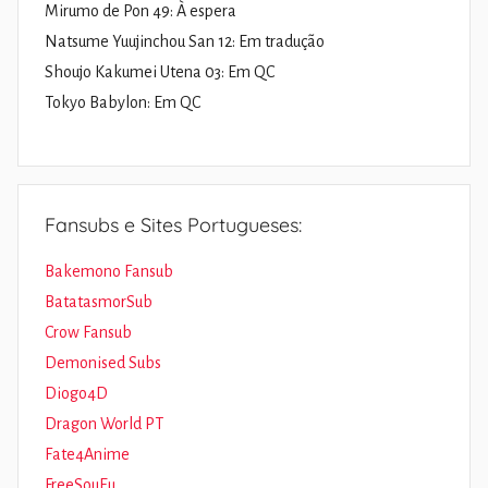
Mirumo de Pon 49: À espera
Natsume Yuujinchou San 12: Em tradução
Shoujo Kakumei Utena 03: Em QC
Tokyo Babylon: Em QC
Fansubs e Sites Portugueses:
Bakemono Fansub
BatatasmorSub
Crow Fansub
Demonised Subs
Diogo4D
Dragon World PT
Fate4Anime
FreeSouEu