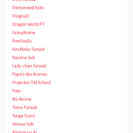
Demonised Subs
Diogo4D
Dragon World PT
Fate4Anime
FreeSouEu
KiraNeko Fansub
Kurama Sub
Lady-chan Fansub
Papiro dos Animes
Projectos Old School
Puto
N3-Anime
Tomo Fansub
Tunga Scans
Verisse Sub
Yunime no Ai