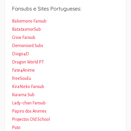
Fansubs e Sites Portugueses:
Bakemono Fansub
BatatasmorSub
Crow Fansub
Demonised Subs
Diogo4D
Dragon World PT
Fate4Anime
FreeSouEu
KiraNeko Fansub
Kurama Sub
Lady-chan Fansub
Papiro dos Animes
Projectos Old School
Puto