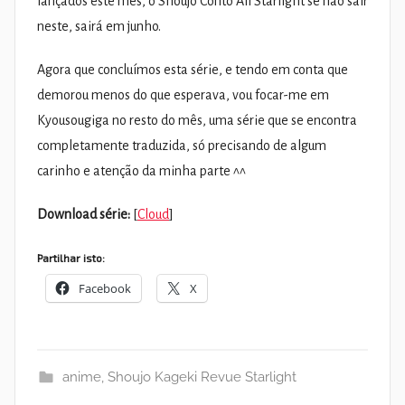
lançados este mês, o Shoujo Conto All Starlight se não sair
neste, sairá em junho.
Agora que concluímos esta série, e tendo em conta que
demorou menos do que esperava, vou focar-me em
Kyousougiga no resto do mês, uma série que se encontra
completamente traduzida, só precisando de algum
carinho e atenção da minha parte ^^
Download série:
[
Cloud
]
Partilhar isto:
Facebook
X
anime
,
Shoujo Kageki Revue Starlight