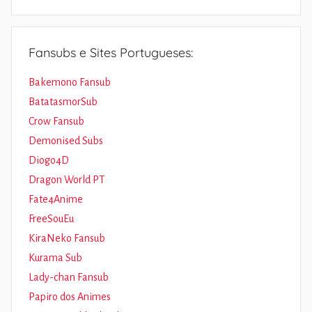
Fansubs e Sites Portugueses:
Bakemono Fansub
BatatasmorSub
Crow Fansub
Demonised Subs
Diogo4D
Dragon World PT
Fate4Anime
FreeSouEu
KiraNeko Fansub
Kurama Sub
Lady-chan Fansub
Papiro dos Animes